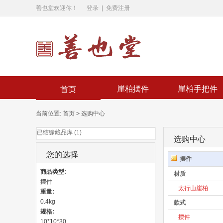
善也堂欢迎你！
登录
|
免费注册
崖柏摆件
崖柏手把件
首页
当前位置:
首页
>
选购中心
已结缘藏品库 (1)
选购中心
您的选择
摆件
商品类型:
材质
摆件
太行山崖柏
重量:
0.4kg
款式
规格:
摆件
10*10*30