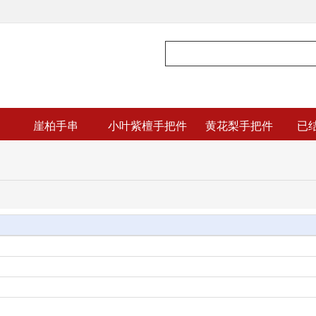
崖柏手串
小叶紫檀手把件
黄花梨手把件
已