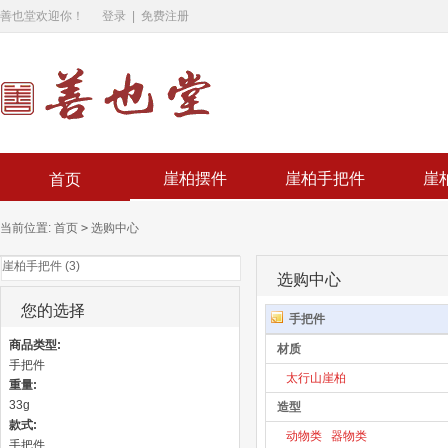
善也堂欢迎你！
登录
|
免费注册
崖柏摆件
崖柏手把件
崖
首页
当前位置:
首页
>
选购中心
崖柏手把件 (3)
选购中心
您的选择
手把件
商品类型:
材质
手把件
太行山崖柏
重量:
33g
造型
款式:
动物类
器物类
手把件