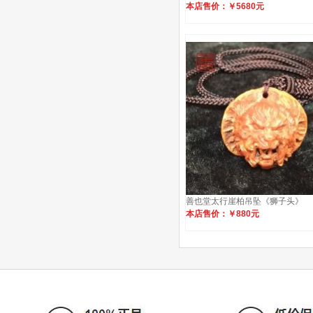
本店售价：￥5680元
善也堂太行崖柏吊坠《狮子头》
本店售价：￥880元