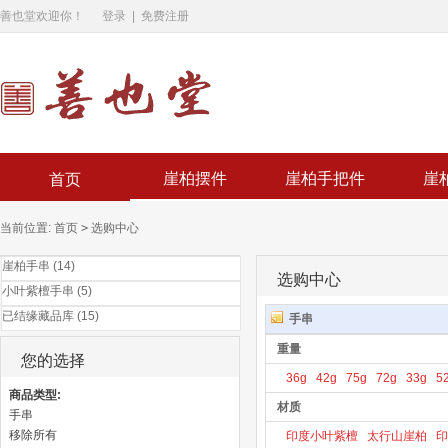
善也堂欢迎你！
登录
|
免费注册
崖柏摆件
崖柏手把件
崖
首页
当前位置:
首页
>
选购中心
崖柏手串 (14)
选购中心
小叶紫檀手串 (5)
已结缘藏品库 (15)
手串
重量
您的选择
36g
42g
75g
72g
33g
5
商品类型:
材质
手串
移除所有
印度小叶紫檀
太行山崖柏
印